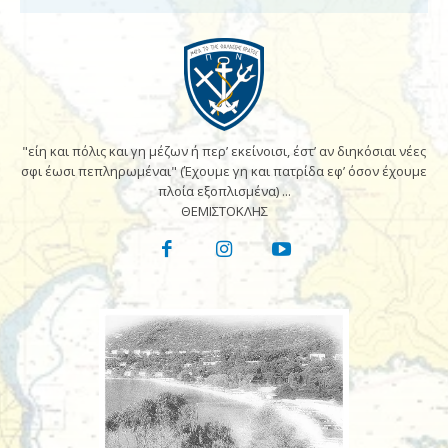
"είη και πόλις και γη μέζων ή περ’ εκείνοισι, έστ’ αν διηκόσιαι νέες
σφι έωσι πεπληρωμέναι" (Έχουμε γη και πατρίδα εφ’ όσον έχουμε
πλοία εξοπλισμένα) ...
ΘΕΜΙΣΤΟΚΛΗΣ