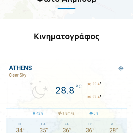
Κινηματογράφος
ATHENS
Clear Sky
°
29.4
°
C
28.8
°
27.4
42%
1.8m/s
0%
ΠΕ
ΠΑ
ΣΑ
ΚΥ
ΔΕ
34
°
35
°
36
°
36
°
28
°